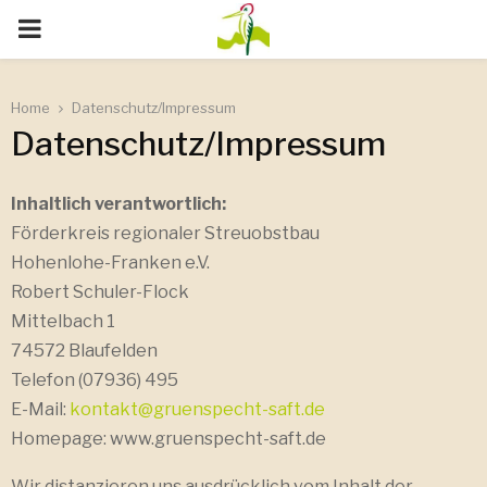
PRIMARY
MENU
Home
Datenschutz/Impressum
Datenschutz/Impressum
Inhaltlich verantwortlich:
Förderkreis regionaler Streuobstbau
Hohenlohe-Franken e.V.
Robert Schuler-Flock
Mittelbach 1
74572 Blaufelden
Telefon (07936) 495
E-Mail:
kontakt@gruenspecht-saft.de
Homepage: www.gruenspecht-saft.de
Wir distanzieren uns ausdrücklich vom Inhalt der