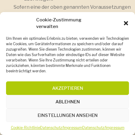
Sofern eine der oben genannten Voraussetzungen
gegeben ist und eine betroffene Person die
Cookie-Zustimmung
Einschränkung von personenbezogenen Daten, die
verwalten
bei der Förderkreis regionaler Streuobstbau
Um Ihnen ein optimales Erlebnis zu bieten, verwenden wir Technologien
Hohenlohe-Franken e.V. gespeichert sind,
wie Cookies, um Geräteinformationen zu speichern und/oder darauf
verlangen möchte, kann sie sich hierzu jederzeit an
zuzugreifen. Wenn Sie diesen Technologien zustimmen, können wir
Daten wie das Surfverhalten oder eindeutige IDs auf dieser Website
einen Mitarbeiter des für die Verarbeitung
verarbeiten. Wenn Sie Ihre Zustimmung nicht erteilen oder
Verantwortlichen wenden. Der Mitarbeiter der
zurückziehen, könnten bestimmte Merkmale und Funktionen
beeinträchtigt werden.
Förderkreis regionaler Streuobstbau Hohenlohe-
Franken e.V. wird die Einschränkung der
AKZEPTIEREN
Verarbeitung veranlassen.
f) Recht auf Datenübertragbarkeit
ABLEHNEN
Jede von der Verarbeitung personenbezogener
EINSTELLUNGEN ANSEHEN
Daten betroffene Person hat das vom
Europäischen Richtlinien- und Verordnungsgeber
Cookie-Richtlinie
Datenschutz/Impressum
Datenschutz/Impressum
gewährte Recht, die sie betreffenden